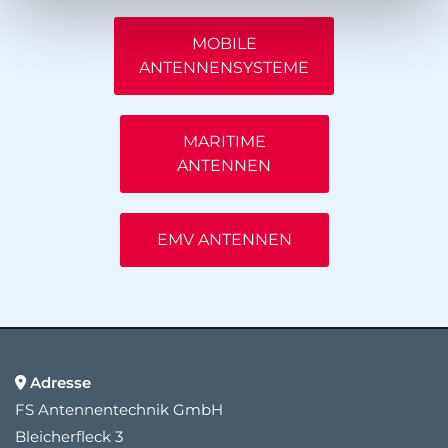
MOBILE
ANTENNENSYSTEME
MARITIME
ANTENNEN
EMV ANTENNEN
Adresse

FS Antennentechnik GmbH
Bleicherfleck 3