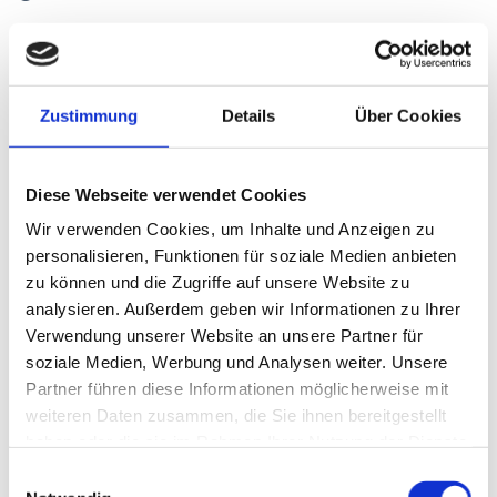
Die seit 1973 bestehende Firma FS-
Antennentechnik GmbH (FSA) hat sich über die
Zustimmung
Details
Über Cookies
Jahre einen exzellenten Ruf als Lieferant für
kundenspezifische Antennensysteme von höchster
Qualität und Leistungsfähigkeit erworben. FSA ist
Diese Webseite verwendet Cookies
ein weltweit etablierter Antennenhersteller, der
Wir verwenden Cookies, um Inhalte und Anzeigen zu
personalisieren, Funktionen für soziale Medien anbieten
sich durch Leistungsstärke, Innovationskraft und
zu können und die Zugriffe auf unsere Website zu
Kundenorientiertheit auszeichnet. Eine
analysieren. Außerdem geben wir Informationen zu Ihrer
außergewöhnlich große Produktpalette und
Verwendung unserer Website an unsere Partner für
weltweit renommierte und zufriedene
soziale Medien, Werbung und Analysen weiter. Unsere
Partner führen diese Informationen möglicherweise mit
Referenzkunden runden das Gesamtbild ab.
weiteren Daten zusammen, die Sie ihnen bereitgestellt
haben oder die sie im Rahmen Ihrer Nutzung der Dienste
gesammelt haben.
Einwilligungsauswahl