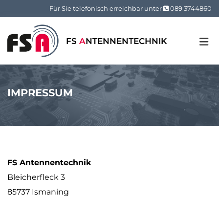
Zum Inhalt springen
Für Sie telefonisch erreichbar unter
089 3744860

FS
A
NTENNENTECHNIK
IMPRESSUM
FS Antennentechnik
Bleicherfleck 3
85737 Ismaning