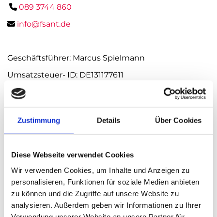
089 3744 860

info@fsant.de

Geschäftsführer: Marcus Spielmann
Umsatzsteuer- ID: DE131177611
Amtsgericht München
Zustimmung
Details
Über Cookies
HRB 88195
Diese Webseite verwendet Cookies
Rechtlicher Hinweis:
Die EU hat ein
Wir verwenden Cookies, um Inhalte und Anzeigen zu
OnlineVerfahren zur Beilegung von
personalisieren, Funktionen für soziale Medien anbieten
Streitigkeiten zwischen Unternehmern und
zu können und die Zugriffe auf unsere Website zu
Verbrauchern geschaffen. Informationen dazu
analysieren. Außerdem geben wir Informationen zu Ihrer
finden Sie unter
https://​ec.​europa.​eu/​
Verwendung unserer Website an unsere Partner für