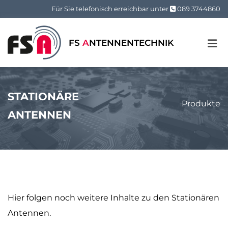
Zum Inhalt springen
Für Sie telefonisch erreichbar unter
089 3744860

FS
A
NTENNENTECHNIK
STATIONÄRE
Produkte
ANTENNEN
Hier folgen noch weitere Inhalte zu den Stationären
Antennen.